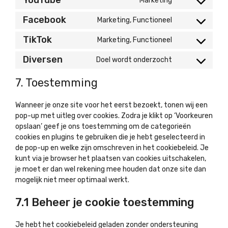
YouTube
Marketing
Consent
to
Facebook
Marketing, Functioneel
Consent
service
to
youtube
TikTok
Marketing, Functioneel
Consent
service
to
facebook
Diversen
Doel wordt onderzocht
Consent
service
to
tiktok
7. Toestemming
service
diversen
Wanneer je onze site voor het eerst bezoekt, tonen wij een
pop-up met uitleg over cookies. Zodra je klikt op ‘Voorkeuren
opslaan’ geef je ons toestemming om de categorieën
cookies en plugins te gebruiken die je hebt geselecteerd in
de pop-up en welke zijn omschreven in het cookiebeleid. Je
kunt via je browser het plaatsen van cookies uitschakelen,
je moet er dan wel rekening mee houden dat onze site dan
mogelijk niet meer optimaal werkt.
7.1 Beheer je cookie toestemming
Je hebt het cookiebeleid geladen zonder ondersteuning