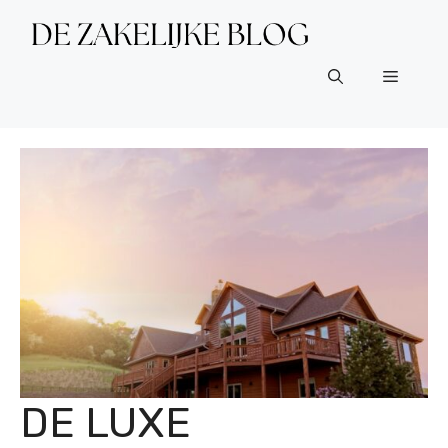
Ga
naar
de
Menu
inhoud
DE LUXE