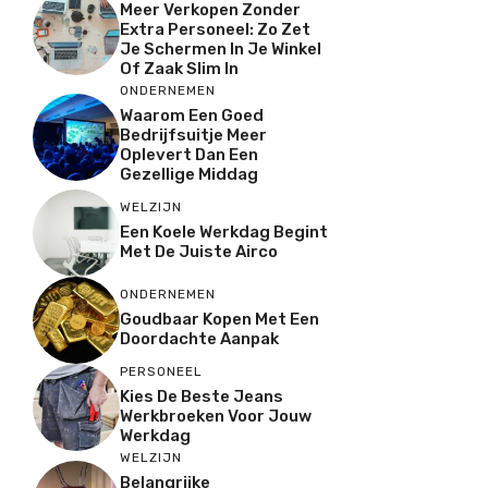
Meer Verkopen Zonder
Extra Personeel: Zo Zet
Je Schermen In Je Winkel
Of Zaak Slim In
ONDERNEMEN
Waarom Een Goed
Bedrijfsuitje Meer
Oplevert Dan Een
Gezellige Middag
WELZIJN
Een Koele Werkdag Begint
Met De Juiste Airco
ONDERNEMEN
Goudbaar Kopen Met Een
Doordachte Aanpak
PERSONEEL
Kies De Beste Jeans
Werkbroeken Voor Jouw
Werkdag
WELZIJN
Belangrijke