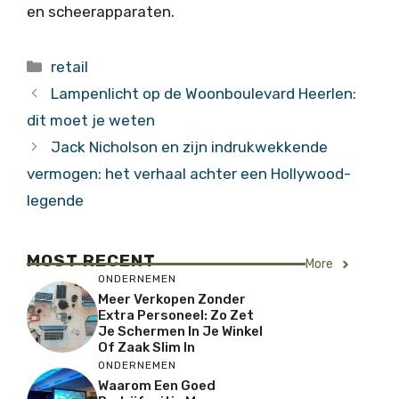
en scheerapparaten.
Categorieën
retail
Lampenlicht op de Woonboulevard Heerlen:
dit moet je weten
Jack Nicholson en zijn indrukwekkende
vermogen: het verhaal achter een Hollywood-
legende
MOST RECENT
More
ONDERNEMEN
Meer Verkopen Zonder
Extra Personeel: Zo Zet
Je Schermen In Je Winkel
Of Zaak Slim In
ONDERNEMEN
Waarom Een Goed