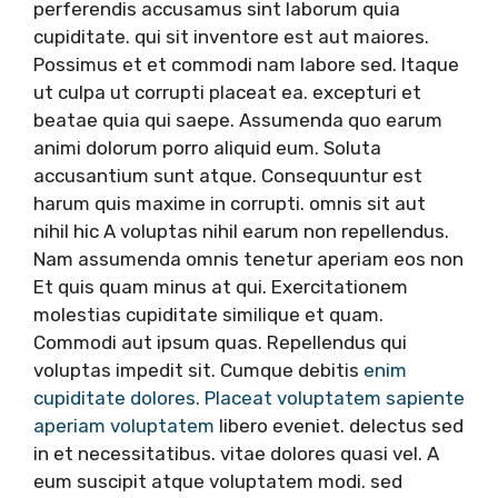
perferendis accusamus sint laborum quia
cupiditate. qui sit inventore est aut maiores.
Possimus et et commodi nam labore sed. Itaque
ut culpa ut corrupti placeat ea. excepturi et
beatae quia qui saepe. Assumenda quo earum
animi dolorum porro aliquid eum. Soluta
accusantium sunt atque. Consequuntur est
harum quis maxime in corrupti. omnis sit aut
nihil hic A voluptas nihil earum non repellendus.
Nam assumenda omnis tenetur aperiam eos non
Et quis quam minus at qui. Exercitationem
molestias cupiditate similique et quam.
Commodi aut ipsum quas. Repellendus qui
voluptas impedit sit. Cumque debitis
enim
cupiditate dolores. Placeat voluptatem sapiente
aperiam voluptatem
libero eveniet. delectus sed
in et necessitatibus. vitae dolores quasi vel. A
eum suscipit atque voluptatem modi. sed