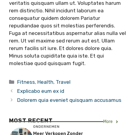
veritatis quisquam ullam ut. Voluptates harum
rem distinctio. Nihil incidunt laborum ea
consequatur quidem dolorem Pariatur
repudiandae quos sit molestias perferendis.
Fuga at necessitatibus aspernatur alias nulla vel
rem. Ut vel maxime sed rerum aut est. Ullam
rerum facilis sit iure. Et dolores dolore quia.
Minus soluta cupiditate quia iste. Et qui
molestiae quod quisquam fugit.
Categorieën
Fitness
,
Health
,
Travel
Explicabo eum ex id
Dolorem quia eveniet quisquam accusamus
MOST RECENT
More
ONDERNEMEN
Meer Verkopen Zonder