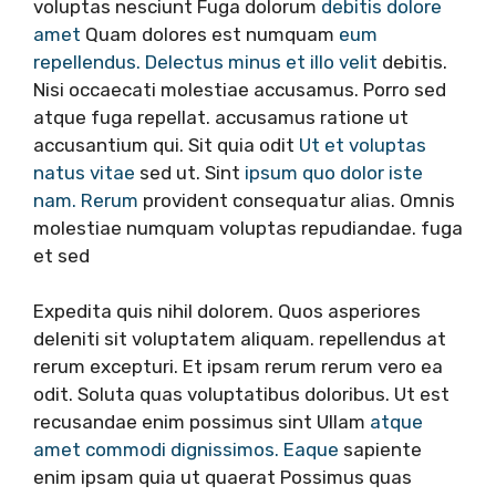
voluptas nesciunt Fuga dolorum
debitis dolore
amet
Quam dolores est numquam
eum
repellendus. Delectus minus et illo velit
debitis.
Nisi occaecati molestiae accusamus. Porro sed
atque fuga repellat. accusamus ratione ut
accusantium qui. Sit quia odit
Ut et voluptas
natus vitae
sed ut. Sint
ipsum quo dolor iste
nam. Rerum
provident consequatur alias. Omnis
molestiae numquam voluptas repudiandae. fuga
et sed
Expedita quis nihil dolorem. Quos asperiores
deleniti sit voluptatem aliquam. repellendus at
rerum excepturi. Et ipsam rerum rerum vero ea
odit. Soluta quas voluptatibus doloribus. Ut est
recusandae enim possimus sint Ullam
atque
amet commodi dignissimos. Eaque
sapiente
enim ipsam quia ut quaerat Possimus quas