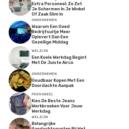
Extra Personeel: Zo Zet
Je Schermen In Je Winkel
Of Zaak Slim In
ONDERNEMEN
Waarom Een Goed
Bedrijfsuitje Meer
Oplevert Dan Een
Gezellige Middag
WELZIJN
Een Koele Werkdag Begint
Met De Juiste Airco
ONDERNEMEN
Goudbaar Kopen Met Een
Doordachte Aanpak
PERSONEEL
Kies De Beste Jeans
Werkbroeken Voor Jouw
Werkdag
WELZIJN
Belangrijke
Aandachtspunten Bij Het