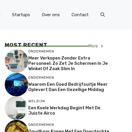
l
Startups
Over ons
Contact
MOST RECENT
More
ONDERNEMEN
Meer Verkopen Zonder Extra
Personeel: Zo Zet Je Schermen In Je
Winkel Of Zaak Slim In
ONDERNEMEN
Waarom Een Goed Bedrijfsuitje Meer
Oplevert Dan Een Gezellige Middag
WELZIJN
Een Koele Werkdag Begint Met De
Juiste Airco
ONDERNEMEN
Goudbaar Kopen Met Een Doordachte