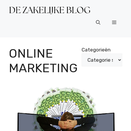
Ga
naar
de
Menu
inhoud
ONLINE
Categorieën
MARKETING