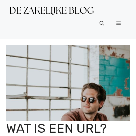
Ga
naar
de
Menu
inhoud
WAT IS EEN URL?