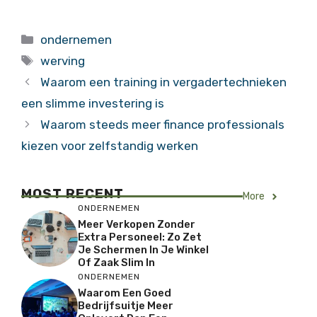
Categorieën
ondernemen
Tags
werving
Waarom een training in vergadertechnieken
een slimme investering is
Waarom steeds meer finance professionals
kiezen voor zelfstandig werken
MOST RECENT
More
ONDERNEMEN
Meer Verkopen Zonder
Extra Personeel: Zo Zet
Je Schermen In Je Winkel
Of Zaak Slim In
ONDERNEMEN
Waarom Een Goed
Bedrijfsuitje Meer