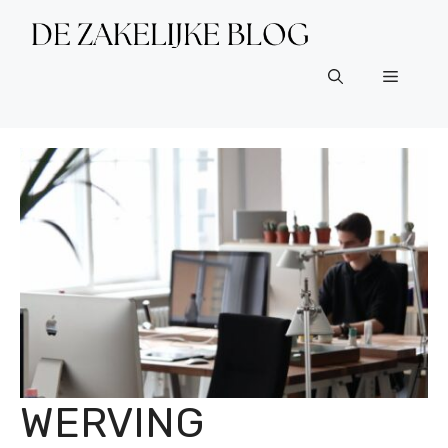
Ga
naar
de
Menu
inhoud
WERVING