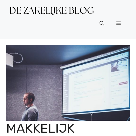
Ga
naar
de
Menu
inhoud
MAKKELIJK