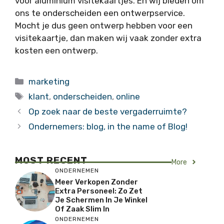
voor aluminium visitekaartjes. En wij bieden om
ons te onderscheiden een ontwerpservice.
Mocht je dus geen ontwerp hebben voor een
visitekaartje, dan maken wij vaak zonder extra
kosten een ontwerp.
Categorieën
marketing
Tags
klant
,
onderscheiden
,
online
Op zoek naar de beste vergaderruimte?
Ondernemers: blog, in the name of Blog!
MOST RECENT
More
ONDERNEMEN
Meer Verkopen Zonder
Extra Personeel: Zo Zet
Je Schermen In Je Winkel
Of Zaak Slim In
ONDERNEMEN