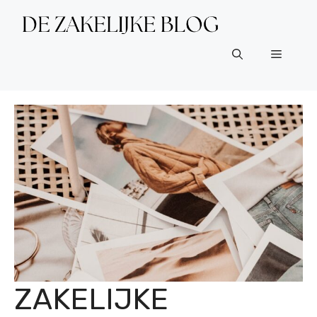
Ga
naar
de
Menu
inhoud
ZAKELIJKE