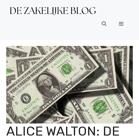
Ga
naar
de
Menu
inhoud
ALICE WALTON: DE