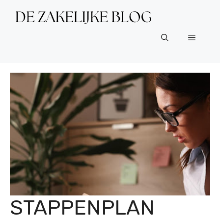
Ga
naar
de
Menu
inhoud
STAPPENPLAN