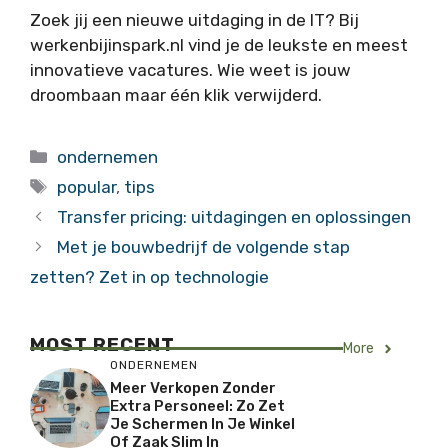
Zoek jij een nieuwe uitdaging in de IT? Bij
werkenbijinspark.nl vind je de leukste en meest
innovatieve vacatures. Wie weet is jouw
droombaan maar één klik verwijderd.
Categorieën
ondernemen
Tags
popular
,
tips
Transfer pricing: uitdagingen en oplossingen
Met je bouwbedrijf de volgende stap
zetten? Zet in op technologie
MOST RECENT
More
ONDERNEMEN
Meer Verkopen Zonder
Extra Personeel: Zo Zet
Je Schermen In Je Winkel
Of Zaak Slim In