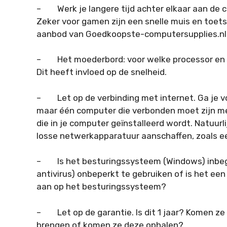
– Werk je langere tijd achter elkaar aan de 
Zeker voor gamen zijn een snelle muis en toets
aanbod van Goedkoopste-computersupplies.nl
– Het moederbord: voor welke processor en ge
Dit heeft invloed op de snelheid.
– Let op de verbinding met internet. Ga je v
maar één computer die verbonden moet zijn me
die in je computer geïnstalleerd wordt. Natuurlij
losse netwerkapparatuur aanschaffen, zoals ee
– Is het besturingssysteem (Windows) inbegr
antivirus) onbeperkt te gebruiken of is het ee
aan op het besturingssysteem?
– Let op de garantie. Is dit 1 jaar? Komen ze 
brengen of komen ze deze ophalen?