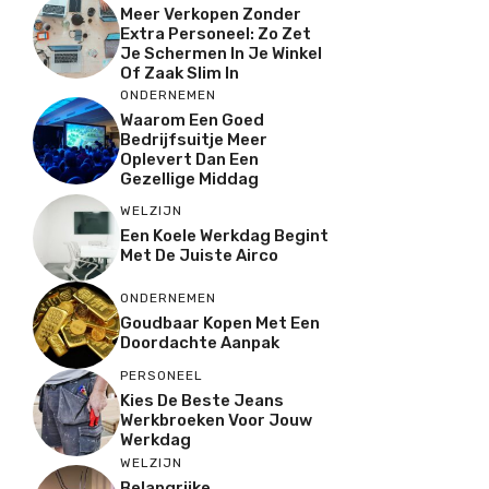
Meer Verkopen Zonder
Extra Personeel: Zo Zet
Je Schermen In Je Winkel
Of Zaak Slim In
ONDERNEMEN
Waarom Een Goed
Bedrijfsuitje Meer
Oplevert Dan Een
Gezellige Middag
WELZIJN
Een Koele Werkdag Begint
Met De Juiste Airco
ONDERNEMEN
Goudbaar Kopen Met Een
Doordachte Aanpak
PERSONEEL
Kies De Beste Jeans
Werkbroeken Voor Jouw
Werkdag
WELZIJN
Belangrijke