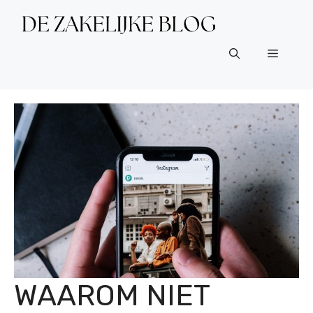
Ga
naar
de
Menu
inhoud
WAAROM NIET