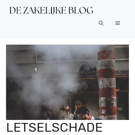
Ga
naar
de
Menu
inhoud
LETSELSCHADE